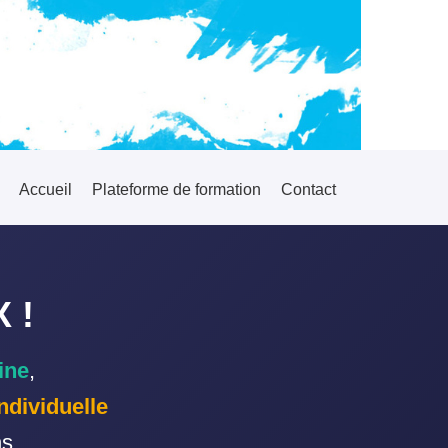
Accueil
Plateforme de formation
Contact
 !
ine
,
individuelle
s.