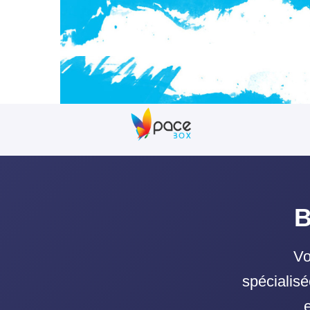
B
Vo
spécialis
e