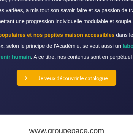
variées, a mis tout son savoir-faire et sa passion de t
ttant une progression individuelle modulable et souple.
populaires et nos pépites maison accessibles
dans le
x, selon le principe de l'Académie, se veut aussi un
labo
venir humain
. A ce titre, nos contenus sont en perpétue
Je veux découvrir le catalogue
www.groupepace.com